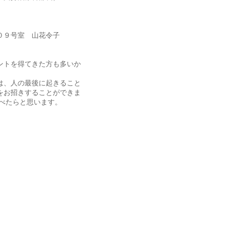
０９号室 山花令子
ントを得てきた方も多いか
は、人の最後に起きること
をお招きすることができま
べたらと思います。