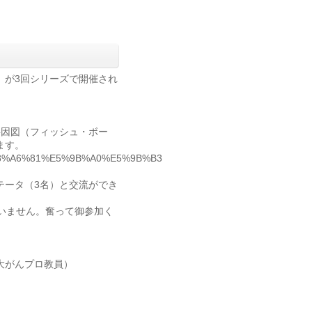
」
」が3回シリーズで開催され
要因図（フィッシュ・ボー
ます。
A7%E8%A6%81%E5%9B%A0%E5%9B%B3
テータ（3名）と交流ができ
いません。奮って御参加く
大がんプロ教員）