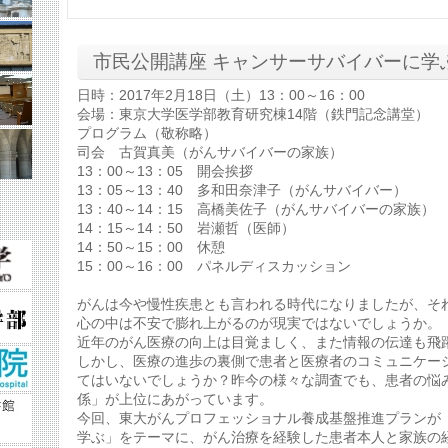
市民公開講座 キャンサーサバイバーに学
日時：2017年2月18日（土）13：00～16：00
会場：東京大学医学部教育研究棟14階（鉄門記念講堂）
プログラム（敬称略）
司会 古賀真美（がんサバイバーの家族）
13：00～13：05 開会挨拶
13：05～13：40 多和田奈津子（がんサバイバー）
13：40～14：15 高橋美佐子（がんサバイバーの家族）
14：15～14：50 岩瀬哲（医師）
14：50～15：00 休憩
15：00～16：00 パネルディスカッション
がんは今や慢性疾患とも言われる時代になりましたが、そ
心の中は不安で膨れ上がるのが現実ではないでしょうか。
近年のがん医療の向上は目覚ましく、また情報の伝達も飛
しかし、医療の進歩の裏側で患者と医療者のコミュニケー
てはいないでしょうか？昨今の様々な調査でも、患者の悩
係」が上位にあがっています。
今回、東大がんプロフェッショナル養成基盤推進プランが
学ぶ」をテーマに、がん治療を経験した患者本人と家族の